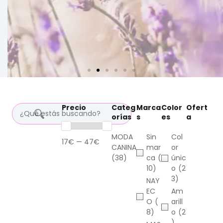
Precio
Categ
Marca
Color
Ofert
orías
s
es
a
MODA
Sin
Col
17€ — 47€
CANINA
mar
or
(38)
ca
(
únic
10)
o
(2
3)
NAY
EC
Am
O
(
arill
8)
o
(2
)