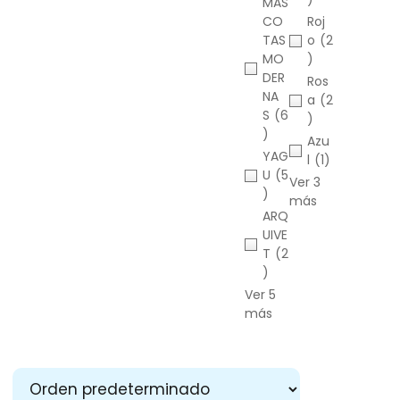
MAS
CO
Roj
TAS
o
(2
MO
)
DER
Ros
NA
a
(2
S
(6
)
)
Azu
YAG
l
(1)
U
(5
Ver 3
)
más
ARQ
UIVE
T
(2
)
Ver 5
más