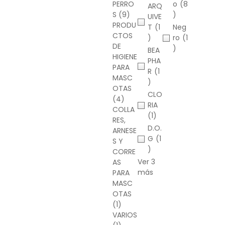
PERRO
o
(8
ARQ
S
(9)
)
UIVE
PRODU
T
(1
Neg
CTOS
)
ro
(1
DE
)
BEA
HIGIENE
PHA
PARA
R
(1
MASC
)
OTAS
CLO
(4)
RIA
COLLA
(1)
RES,
D.O.
ARNESE
G
(1
S Y
)
CORRE
Ver 3
AS
más
PARA
MASC
OTAS
(1)
VARIOS