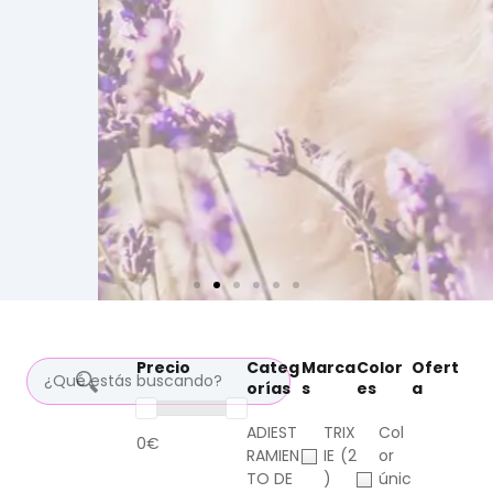
Precio
Categ
Marca
Color
Ofert
orías
s
es
a
ADIEST
TRIX
Col
0€
RAMIEN
IE
(2
or
TO DE
)
únic