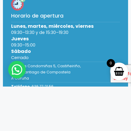
Horario de apertura
Lunes, martes, miércoles, viernes
09:30–13:30 y de 15:30–19:30
Jueves
09:30–15:00
Sábado
Cerrado
0
Rúa das Condomiñas
5, Castiñeiriño,
15702 Santiago de Compostela
A Coruña
Teléfono
:
636 77 21 56
web@mascotasmodernas.com