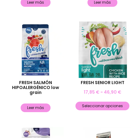
Leer más
Leer más
FRESH SALMÓN
FRESH SENIOR LIGHT
HIPOALERGÉNICO low
17,85
€
-
46,90
€
grain
Seleccionar opciones
Leer más