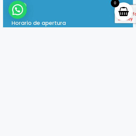
0
Horario de apertura
Lunes, martes, miércoles, viernes
09:30–13:30 y de 15:30–19:30
Jueves
09:30–15:00
Sábado
Cerrado
Rúa das Condomiñas
5, Castiñeiriño,
15702 Santiago de Compostela
A Coruña
Teléfono
:
636 77 21 56
web@mascotasmodernas.com