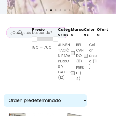
Precio
Categ
Marca
Color
Ofert
orías
s
es
a
ALIMEN
BEL
Col
18€ — 76€
TACIÓ
CAN
or
N PARA
DO
únic
PERRO
(8)
o
(11
S Y
)
FRES
GATOS
H
(
(12)
4)