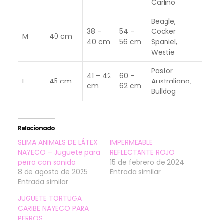
Carlino
Beagle,
38 –
54 –
Cocker
M
40 cm
40 cm
56 cm
Spaniel,
Westie
Pastor
41 – 42
60 –
L
45 cm
Australiano,
cm
62 cm
Bulldog
Relacionado
SLIMA ANIMALS DE LÁTEX
IMPERMEABLE
NAYECO – Juguete para
REFLECTANTE ROJO
perro con sonido
15 de febrero de 2024
8 de agosto de 2025
Entrada similar
Entrada similar
JUGUETE TORTUGA
CARIBE NAYECO PARA
PERROS