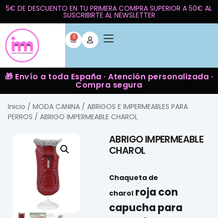
5€ DE DESCUENTO EN TU PRIMERA COMPRA SUPERIOR A 50€ AL
SUSCRIBIRTE AL NEWSLETTER
0
🎁 Envío a toda España · Atención personalizada ·
Compra segura
Inicio
/
MODA CANINA
/
ABRIGOS E IMPERMEABLES PARA
PERROS
/ ABRIGO IMPERMEABLE CHAROL
ABRIGO IMPERMEABLE
CHAROL
Chaqueta de
roja con
charol
capucha para