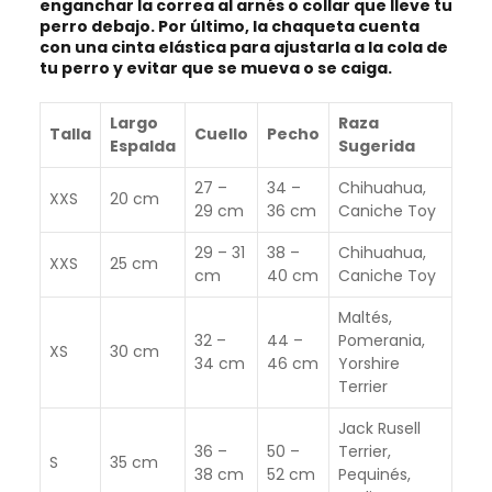
enganchar la correa al arnés o collar que lleve tu
perro debajo. Por último, la chaqueta cuenta
con una cinta elástica para ajustarla a la cola de
tu perro y evitar que se mueva o se caiga.
Largo
Raza
Talla
Cuello
Pecho
Espalda
Sugerida
27 –
34 –
Chihuahua,
XXS
20 cm
29 cm
36 cm
Caniche Toy
29 – 31
38 –
Chihuahua,
XXS
25 cm
cm
40 cm
Caniche Toy
Maltés,
32 –
44 –
Pomerania,
XS
30 cm
34 cm
46 cm
Yorshire
Terrier
Jack Rusell
36 –
50 –
Terrier,
S
35 cm
38 cm
52 cm
Pequinés,