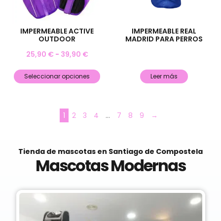
IMPERMEABLE ACTIVE
IMPERMEABLE REAL
OUTDOOR
MADRID PARA PERROS
25,90
€
-
39,90
€
Seleccionar opciones
Leer más
1
2
3
4
…
7
8
9
→
Tienda de mascotas en Santiago de Compostela
Mascotas Modernas