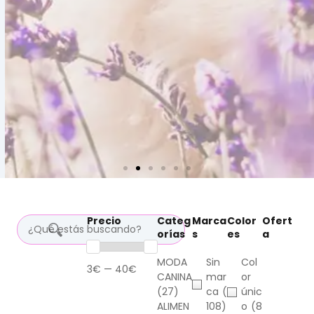
Precio
Categ
Marca
Color
Ofert
orías
s
es
a
MODA
Sin
Col
3€ — 40€
CANINA
mar
or
(27)
ca
(
únic
ALIMEN
108)
o
(8