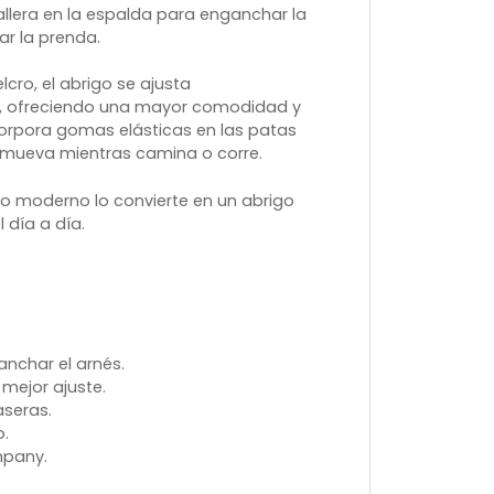
lera en la espalda para enganchar la
ar la prenda.
lcro, el abrigo se ajusta
o, ofreciendo una mayor comodidad y
orpora gomas elásticas en las patas
e mueva mientras camina o corre.
o moderno lo convierte en un abrigo
 día a día.
nchar el arnés.
 mejor ajuste.
aseras.
.
mpany.