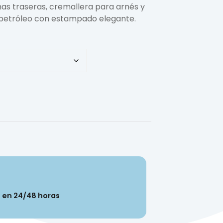
mas traseras, cremallera para arnés y
ul petróleo con estampado elegante.
n en 24/48 horas