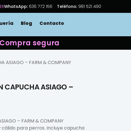
ER
WhatsApp:
636 772 156
Teléfono:
981 521 490
uería
Blog
Contacto
 · Compra segura
HA ASIAGO – FARM & COMPANY
N CAPUCHA ASIAGO –
ASIAGO – FARM & COMPANY
cálido para perros. Incluye capucha