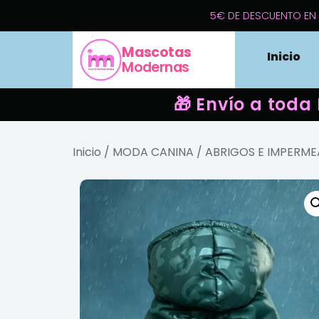
5€ DE DESCUENTO EN 
Mascotas
Inicio
Modernas
🎁 Envío a toda
Inicio
/
MODA CANINA
/
ABRIGOS E IMPERME