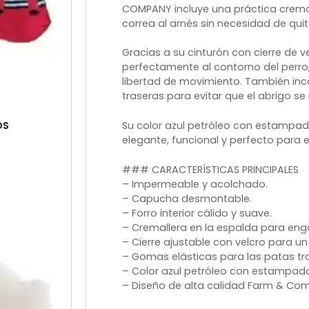
COMPANY incluye una práctica cremal
correa al arnés sin necesidad de quit
Gracias a su cinturón con cierre de ve
perfectamente al contorno del perr
libertad de movimiento. También inc
traseras para evitar que el abrigo s
OS
Su color azul petróleo con estampad
elegante, funcional y perfecto para el
### CARACTERÍSTICAS PRINCIPALES
– Impermeable y acolchado.
– Capucha desmontable.
– Forro interior cálido y suave.
– Cremallera en la espalda para enga
– Cierre ajustable con velcro para un
– Gomas elásticas para las patas tr
– Color azul petróleo con estampado
– Diseño de alta calidad Farm & Co