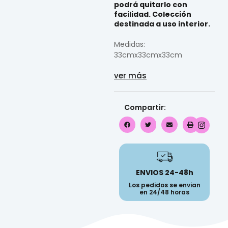
podrá quitarlo con
facilidad. Colección
destinada a uso interior.
Medidas:
33cmx33cmx33cm
ver más
Compartir:
ENVIOS 24-48h
Los pedidos se envian
en 24/48 horas