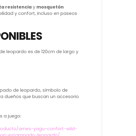
ta resistencia
y
mosquetón
bilidad y confort, incluso en paseos
PONIBLES
de leopardo es de 120cm de largo y
pado de leopardo, símbolo de
 para dueños que buscan un accesorio
 a juego:
oducto/arnes-yagu-confort-wild-
con-estampado-leopardo/