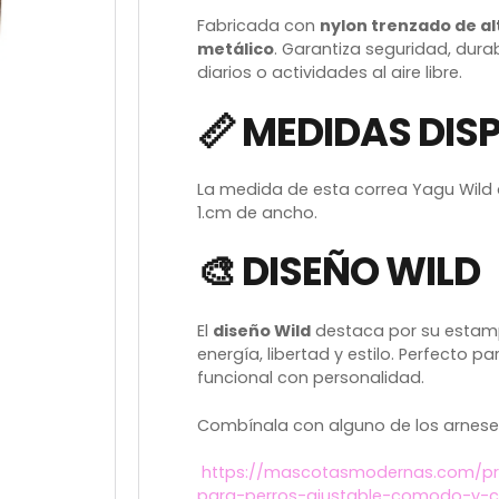
Fabricada con
nylon trenzado de al
metálico
. Garantiza seguridad, dura
diarios o actividades al aire libre.
📏 MEDIDAS DIS
La medida de esta correa Yagu Wild 
1.cm de ancho.
🎨 DISEÑO WILD
El
diseño Wild
destaca por su estam
energía, libertad y estilo. Perfecto
funcional con personalidad.
Combínala con alguno de los arneses
https://mascotasmodernas.com/pr
para-perros-ajustable-comodo-y-