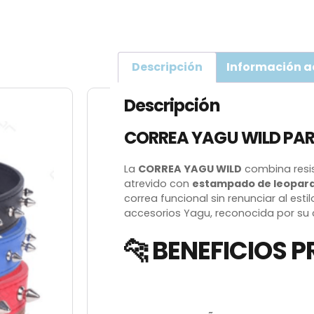
Descripción
Información a
Descripción
CORREA YAGU WILD PA
La
CORREA YAGU WILD
combina resis
atrevido con
estampado de leopar
correa funcional sin renunciar al esti
accesorios Yagu, reconocida por su c
🐆 BENEFICIOS P