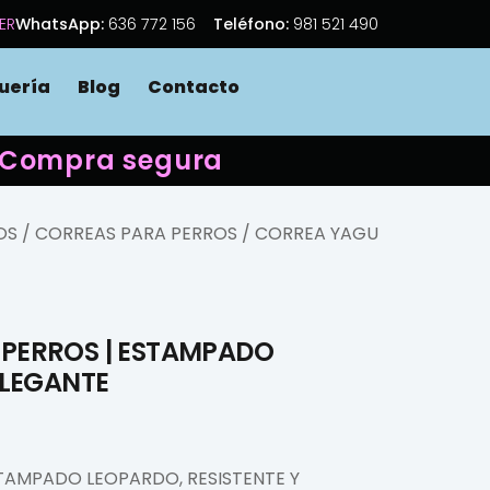
ER
WhatsApp:
636 772 156
Teléfono:
981 521 490
uería
Blog
Contacto
 · Compra segura
OS
/
CORREAS PARA PERROS
/ CORREA YAGU
 PERROS | ESTAMPADO
ELEGANTE
TAMPADO LEOPARDO, RESISTENTE Y