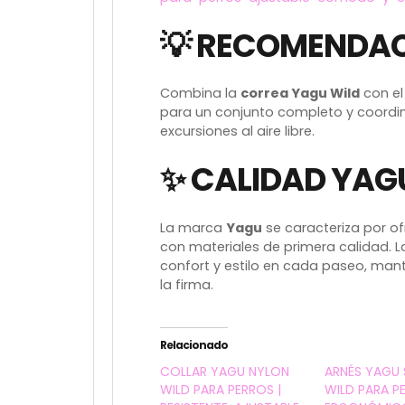
💡 RECOMENDAC
Combina la
correa Yagu Wild
con e
para un conjunto completo y coordi
excursiones al aire libre.
✨ CALIDAD YAG
La marca
Yagu
se caracteriza por o
con materiales de primera calidad. 
confort y estilo en cada paseo, man
la firma.
Relacionado
COLLAR YAGU NYLON
ARNÉS YAGU
WILD PARA PERROS |
WILD PARA P