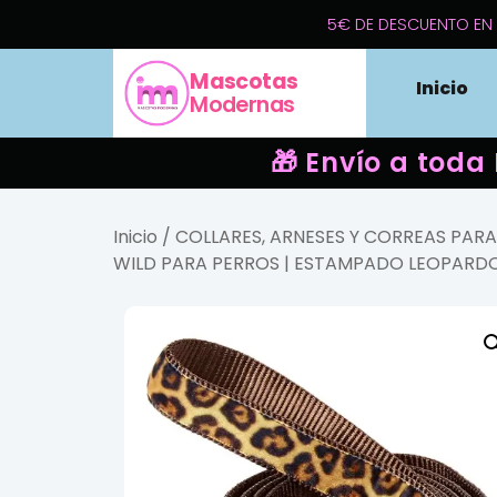
5€ DE DESCUENTO EN 
Mascotas
Inicio
Modernas
🎁 Envío a toda
Inicio
/
COLLARES, ARNESES Y CORREAS PAR
WILD PARA PERROS | ESTAMPADO LEOPARDO,