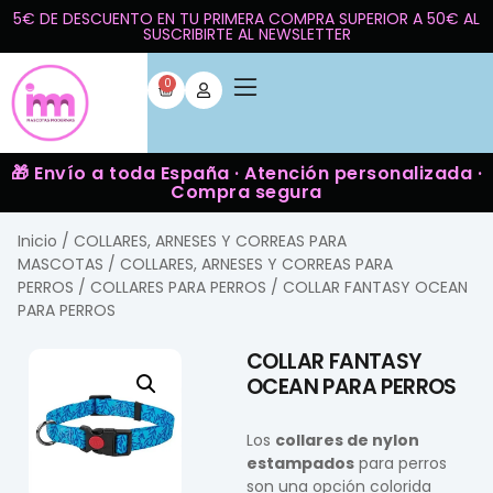
5€ DE DESCUENTO EN TU PRIMERA COMPRA SUPERIOR A 50€ AL
SUSCRIBIRTE AL NEWSLETTER
0
🎁 Envío a toda España · Atención personalizada ·
Compra segura
Inicio
/
COLLARES, ARNESES Y CORREAS PARA
MASCOTAS
/
COLLARES, ARNESES Y CORREAS PARA
PERROS
/
COLLARES PARA PERROS
/ COLLAR FANTASY OCEAN
PARA PERROS
COLLAR FANTASY
OCEAN PARA PERROS
Los
collares de nylon
estampados
para perros
son una opción colorida