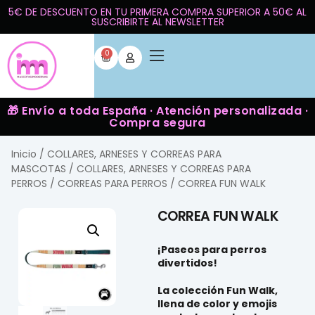
5€ DE DESCUENTO EN TU PRIMERA COMPRA SUPERIOR A 50€ AL
SUSCRIBIRTE AL NEWSLETTER
0
🎁 Envío a toda España · Atención personalizada ·
Compra segura
Inicio
/
COLLARES, ARNESES Y CORREAS PARA
MASCOTAS
/
COLLARES, ARNESES Y CORREAS PARA
PERROS
/
CORREAS PARA PERROS
/ CORREA FUN WALK
CORREA FUN WALK
¡Paseos para perros
divertidos!
La colección Fun Walk,
llena de color y emojis