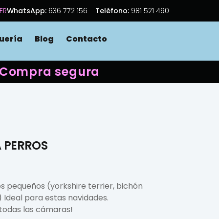
ER
WhatsApp:
636 772 156
Teléfono:
981 521 490
uería
Blog
Contacto
 · Compra segura
 PERROS
os pequeños (yorkshire terrier, bichón
) Ideal para estas navidades.
 todas las cámaras!