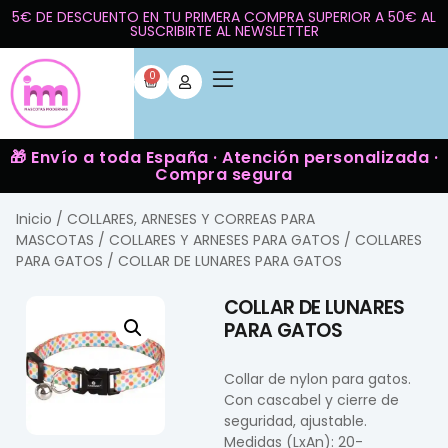
5€ DE DESCUENTO EN TU PRIMERA COMPRA SUPERIOR A 50€ AL
SUSCRIBIRTE AL NEWSLETTER
0
🎁 Envío a toda España · Atención personalizada ·
Compra segura
Inicio
/
COLLARES, ARNESES Y CORREAS PARA
MASCOTAS
/
COLLARES Y ARNESES PARA GATOS
/
COLLARES
PARA GATOS
/ COLLAR DE LUNARES PARA GATOS
COLLAR DE LUNARES
PARA GATOS
Collar de nylon para gatos.
Con cascabel y cierre de
seguridad, ajustable.
Medidas (LxAn): 20-