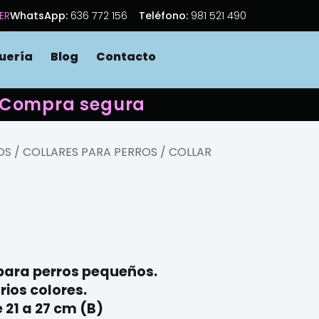
ER
WhatsApp:
636 772 156
Teléfono:
981 521 490
uería
Blog
Contacto
 · Compra segura
OS
/
COLLARES PARA PERROS
/ COLLAR
 para perros pequeños.
rios colores.
 21 a 27 cm (B)