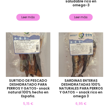
saludable rico en
omega-3
Leer más
Leer más
SURTIDO DE PESCADO
SARDINAS ENTERAS
DESHIDRATADO PARA
DESHIDRATADAS 100%
PERROS Y GATOS- snack
NATURALES PARA PERROS
natural 100% hecho en
Y GATOS – snack rico en
España.
omega 3
5,15
€
6,95
€