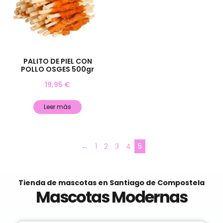
PALITO DE PIEL CON
POLLO OSGES 500gr
19,95
€
Leer más
←
1
2
3
4
5
Tienda de mascotas en Santiago de Compostela
Mascotas Modernas