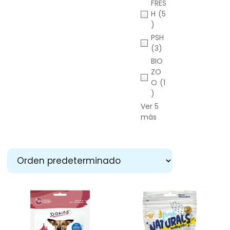
FRES
H
(5
)
PSH
(3)
BIO
ZO
O
(1
)
Ver 5
más