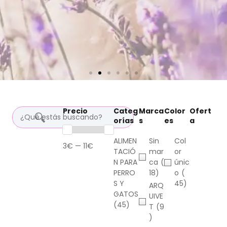
Precio
Categ
Marca
Color
Ofert
orías
s
es
a
ALIMEN
Sin
Col
3€ — 11€
TACIÓ
mar
or
N PARA
ca
(
únic
PERRO
18)
o
(
S Y
45)
ARQ
GATOS
UIVE
(45)
T
(9
)