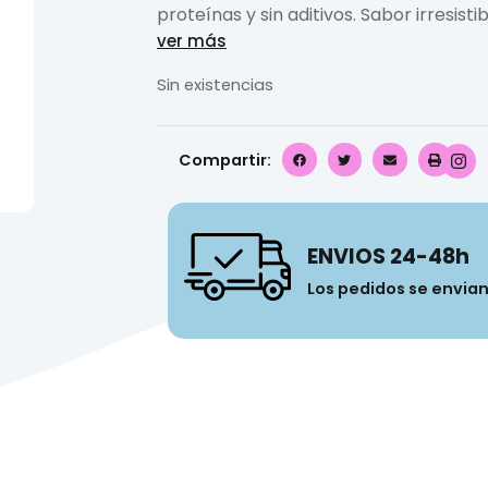
proteínas y sin aditivos. Sabor irresisti
ver más
Sin existencias
Compartir:
ENVIOS 24-48h
Los pedidos se envia