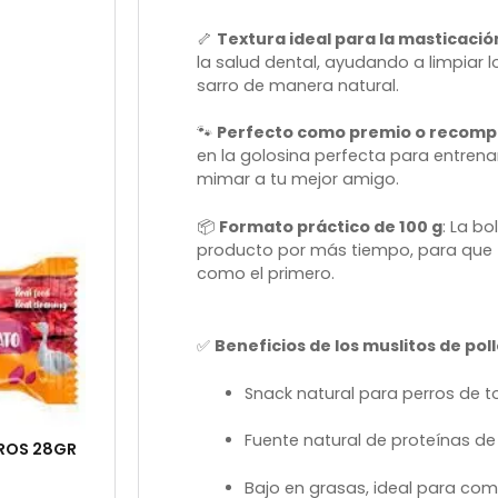
🦴
Textura ideal para la masticació
la salud dental, ayudando a limpiar l
sarro de manera natural.
🐾
Perfecto como premio o recom
en la golosina perfecta para entren
mimar a tu mejor amigo.
📦
Formato práctico de 100 g
: La bo
producto por más tiempo, para que 
como el primero.
✅
Beneficios de los muslitos de po
Snack natural para perros de t
Fuente natural de proteínas de
ROS 28GR
Bajo en grasas, ideal para comp