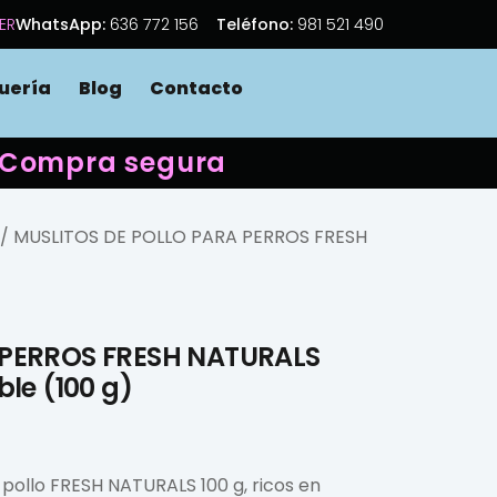
ER
WhatsApp:
636 772 156
Teléfono:
981 521 490
uería
Blog
Contacto
 · Compra segura
/ MUSLITOS DE POLLO PARA PERROS FRESH
 PERROS FRESH NATURALS
le (100 g)
 pollo FRESH NATURALS 100 g, ricos en