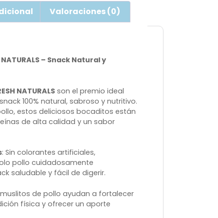
dicional
Valoraciones (0)
H NATURALS – Snack Natural y
FRESH NATURALS
son el premio ideal
nack 100% natural, sabroso y nutritivo.
llo, estos deliciosos bocaditos están
eínas de alta calidad y un sabor
s
: Sin colorantes artificiales,
Solo pollo cuidadosamente
k saludable y fácil de digerir.
s muslitos de pollo ayudan a fortalecer
ión física y ofrecer un aporte