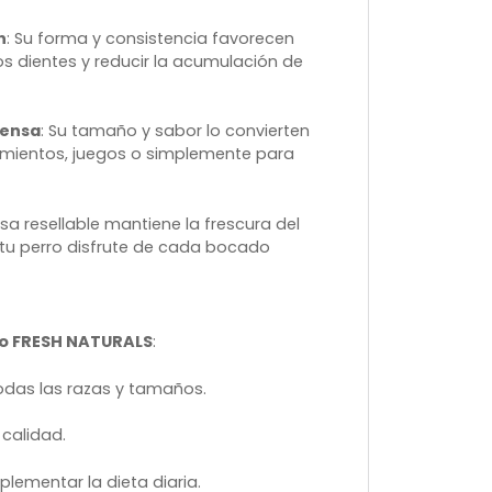
n
: Su forma y consistencia favorecen
os dientes y reducir la acumulación de
pensa
: Su tamaño y sabor lo convierten
amientos, juegos o simplemente para
lsa resellable mantiene la frescura del
tu perro disfrute de cada bocado
llo FRESH NATURALS
:
odas las razas y tamaños.
 calidad.
lementar la dieta diaria.