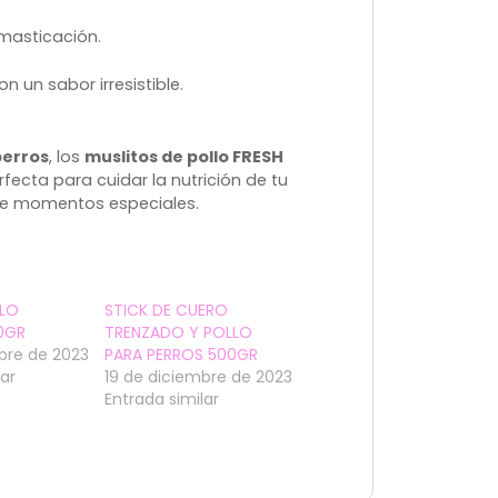
 masticación.
n un sabor irresistible.
perros
, los
muslitos de pollo FRESH
fecta para cuidar la nutrición de tu
de momentos especiales.
LLO
STICK DE CUERO
0GR
TRENZADO Y POLLO
bre de 2023
PARA PERROS 500GR
lar
19 de diciembre de 2023
Entrada similar