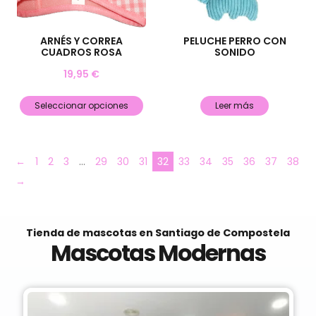
ARNÉS Y CORREA
PELUCHE PERRO CON
CUADROS ROSA
SONIDO
19,95
€
Seleccionar opciones
Leer más
←
1
2
3
…
29
30
31
32
33
34
35
36
37
38
→
Tienda de mascotas en Santiago de Compostela
Mascotas Modernas