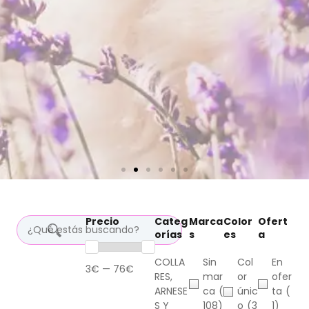
Precio
Categ
Marca
Color
Ofert
orías
s
es
a
COLLA
Sin
Col
En
3€ — 76€
RES,
mar
or
ofer
ARNESE
ca
(
únic
ta
(
S Y
108)
o
(3
1)