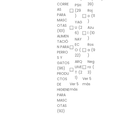
CORRE
39)
PSH
AS
(29
Roj
PARA
)
o
(11
MASC
)
YAG
OTAS
U
(2
Azu
(101)
6)
l
(10
ALIMEN
)
NAY
TACIÓ
EC
Ros
N PARA
O
(
a
(9
PERRO
22)
)
S Y
ARQ
Neg
GATOS
UIVE
ro
(
(96)
T
(2
3)
PRODU
1)
Ver 5
CTOS
Ver 5
más
DE
más
HIGIENE
PARA
MASC
OTAS
(92)