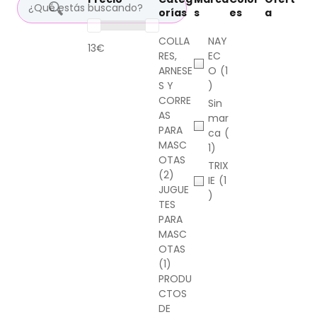
orías
s
es
a
COLLA
NAY
13€
RES,
EC
ARNESE
O
(1
S Y
)
CORRE
Sin
AS
mar
PARA
ca
(
MASC
1)
OTAS
TRIX
(2)
IE
(1
JUGUE
)
TES
PARA
MASC
OTAS
(1)
PRODU
CTOS
DE