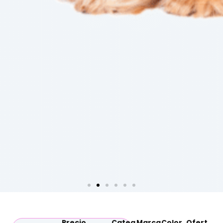
Precio
Categ
Marca
Color
Ofert