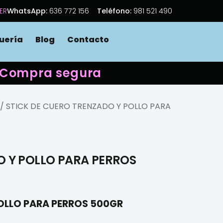
ER
WhatsApp:
636 772 156
Teléfono:
981 521 490
uería
Blog
Contacto
 · Compra segura
/ STICK DE CUERO TRENZADO Y POLLO PARA
O Y POLLO PARA PERROS
OLLO PARA PERROS 500GR