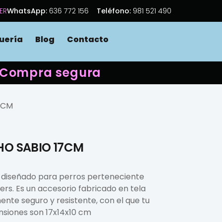
ER
WhatsApp:
636 772 156
Teléfono:
981 521 490
uería
Blog
Contacto
 · Compra segura
7CM
HO SABIO 17CM
e diseñado para perros perteneciente
rs. Es un accesorio fabricado en tela
ente seguro y resistente, con el que tu
nsiones son 17x14x10 cm