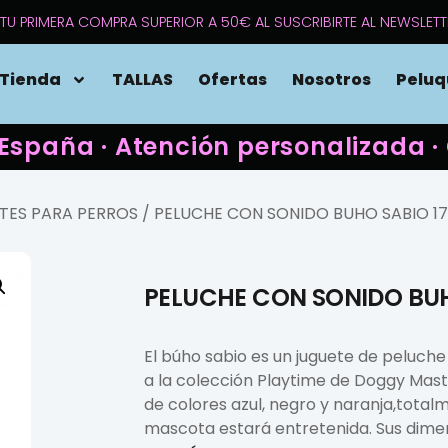
TU PRIMERA COMPRA SUPERIOR A 50€ AL SUSCRIBIRTE AL NEWSLETT
Tienda
TALLAS
Ofertas
Nosotros
Peluq
 España · Atención personalizada
TES PARA PERROS
/ PELUCHE CON SONIDO BUHO SABIO 1
PELUCHE CON SONIDO BU
El búho sabio es un juguete de peluch
a la colección Playtime de Doggy Maste
de colores azul, negro y naranja,totalm
mascota estará entretenida. Sus dime