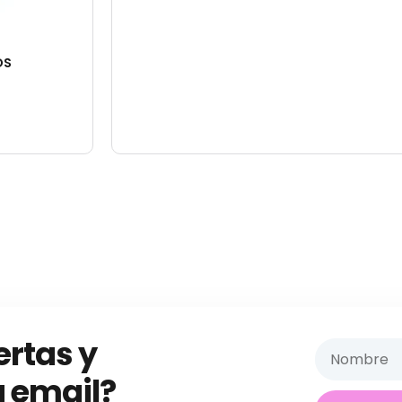
OS
ertas y
 email?