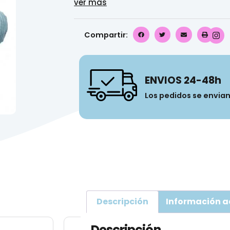
ver más
Compartir:
ENVIOS 24-48h
Los pedidos se envia
Descripción
Información a
Descripción