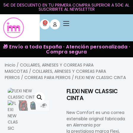
5€ DE DESCUENTO EN TU PRIMERA COMPRA SUPERIOR A 50€ AL
SUSCRIBIRTE AL NEWSLETTER
0
🎁 Envío a toda España · Atención personalizada ·
Compra segura
Inicio
/
COLLARES, ARNESES Y CORREAS PARA
MASCOTAS
/
COLLARES, ARNESES Y CORREAS PARA
PERROS
/
CORREAS PARA PERROS
/ FLEXI NEW CLASSIC CINTA
FLEXI NEW CLASSIC
CINTA
New Comfort es una correa
extensible original fabricada
en Alemania por
la prestigiosa marca Flexi,