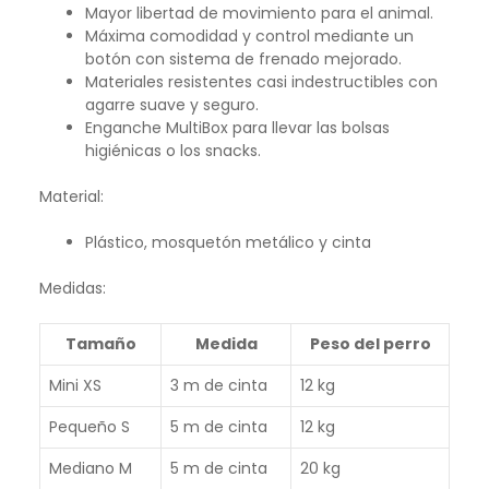
Mayor libertad de movimiento para el animal.
Máxima comodidad y control mediante un
botón con sistema de frenado mejorado.
Materiales resistentes casi indestructibles con
agarre suave y seguro.
Enganche MultiBox para llevar las bolsas
higiénicas o los snacks.
Material:
Plástico, mosquetón metálico y cinta
Medidas:
Tamaño
Medida
Peso del perro
Mini XS
3 m de cinta
12 kg
Pequeño S
5 m de cinta
12 kg
Mediano M
5 m de cinta
20 kg