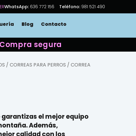
ER
WhatsApp:
636 772 156
Teléfono:
981 521 490
uería
Blog
Contacto
 · Compra segura
OS
/
CORREAS PARA PERROS
/ CORREA
 garantizas el mejor equipo
ontaña
. Además,
ejor calidad con los