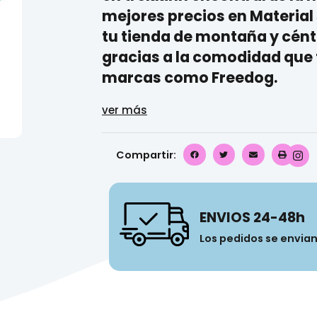
mejores precios en
Material
tu tienda de
montaña
y cént
gracias a la comodidad que 
marcas como
Freedog
.
ver más
Compartir:
ENVIOS 24-48h
Los pedidos se envia