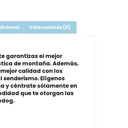
dicional
Valoraciones (0)
te garantizas el mejor
ctica de
montaña
. Además,
mejor calidad con los
l senderismo
. Elígenos
ña
y céntrate sólamente en
odidad que te otorgan las
edog
.