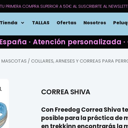
TU PRIMERA COMPRA SUPERIOR A 50€ AL SUSCRIBIRTE AL NEWSLETT
Tienda
TALLAS
Ofertas
Nosotros
Peluq
 España · Atención personalizada
A MASCOTAS
/
COLLARES, ARNESES Y CORREAS PARA PERR
CORREA SHIVA
Con
Freedog
Correa Shiva
te
posible para la práctica de
m
en
trekkinn
encontrarás la m