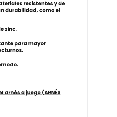
eriales resistentes y de
an durabilidad, como el
e zinc.
ctante para mayor
octurnos.
cómodo.
l arnés a juego (ARNÉS