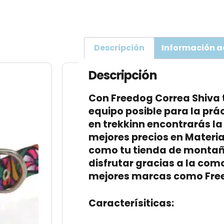
Descripción
Información a
Descripción
Con
Freedog
Correa Shiva
equipo posible para la prá
en
trekkinn
encontrarás la 
mejores precios en
Materia
como tu tienda de
monta
disfrutar gracias a la com
mejores marcas como
Fre
Caracterísiticas: