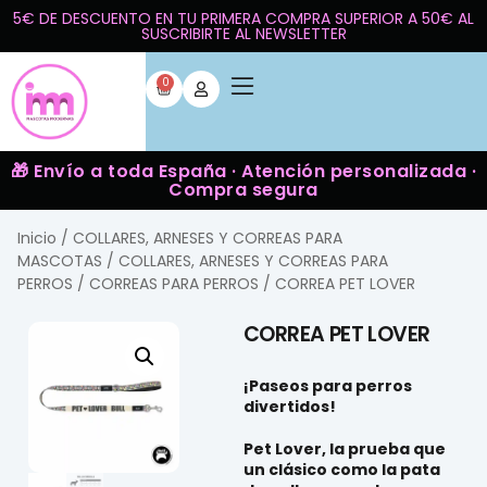
5€ DE DESCUENTO EN TU PRIMERA COMPRA SUPERIOR A 50€ AL
SUSCRIBIRTE AL NEWSLETTER
0
🎁 Envío a toda España · Atención personalizada ·
Compra segura
Inicio
/
COLLARES, ARNESES Y CORREAS PARA
MASCOTAS
/
COLLARES, ARNESES Y CORREAS PARA
PERROS
/
CORREAS PARA PERROS
/ CORREA PET LOVER
CORREA PET LOVER
¡Paseos para perros
divertidos!
Pet Lover
, la prueba que
un clásico como la pata