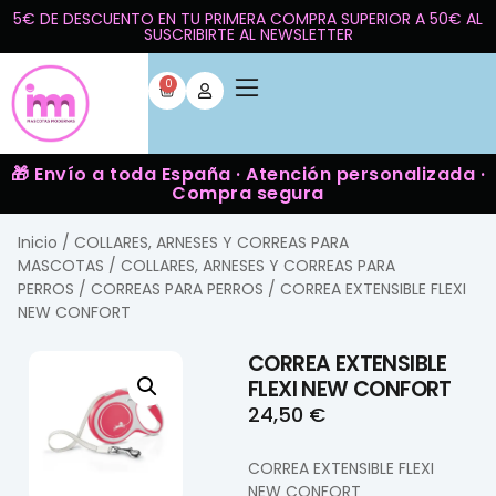
5€ DE DESCUENTO EN TU PRIMERA COMPRA SUPERIOR A 50€ AL
SUSCRIBIRTE AL NEWSLETTER
0
🎁 Envío a toda España · Atención personalizada ·
Compra segura
Inicio
/
COLLARES, ARNESES Y CORREAS PARA
MASCOTAS
/
COLLARES, ARNESES Y CORREAS PARA
PERROS
/
CORREAS PARA PERROS
/ CORREA EXTENSIBLE FLEXI
NEW CONFORT
CORREA EXTENSIBLE
FLEXI NEW CONFORT
24,50
€
CORREA EXTENSIBLE FLEXI
NEW CONFORT