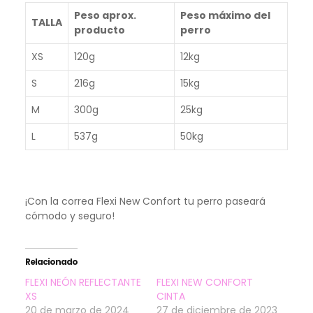
Peso aprox.
Peso máximo del
TALLA
producto
perro
XS
120g
12kg
S
216g
15kg
M
300g
25kg
L
537g
50kg
¡Con la correa Flexi New Confort tu perro paseará
cómodo y seguro!
Relacionado
FLEXI NEÓN REFLECTANTE
FLEXI NEW CONFORT
XS
CINTA
20 de marzo de 2024
27 de diciembre de 2023