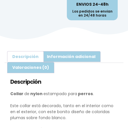
ENVIOS 24-48h
Los pedidos se envian
en 24/48 horas
Descripción
Información adicional
Valoraciones (0)
Descripción
Collar
de
nylon
estampado
para
perros
.
Este collar está decorado, tanto en el interior como
en el exterior, con este bonito diseño de coloridas
plumas sobre fondo blanco.