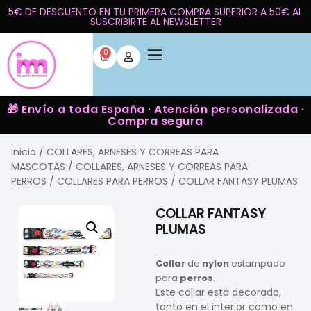
5€ DE DESCUENTO EN TU PRIMERA COMPRA SUPERIOR A 50€ AL
SUSCRIBIRTE AL NEWSLETTER
0
🎁 Envío a toda España · Atención personalizada ·
Compra segura
Inicio
/
COLLARES, ARNESES Y CORREAS PARA
MASCOTAS
/
COLLARES, ARNESES Y CORREAS PARA
PERROS
/
COLLARES PARA PERROS
/ COLLAR FANTASY PLUMAS
COLLAR FANTASY
PLUMAS
Collar
de
nylon
estampado
para
perros
.
Este collar está decorado,
tanto en el interior como en