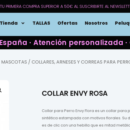
TU PRIMERA COMPRA SUPERIOR A 50€ AL SUSCRIBIRTE AL NEWSLETT
Tienda
TALLAS
Ofertas
Nosotros
Peluq
 España · Atención personalizada
A MASCOTAS
/
COLLARES, ARNESES Y CORREAS PARA PERR
COLLAR ENVY ROSA
Collar para Perro Envy Flora es un collar para 
sintética estampada con motivos florales. Su d
es de clic con una hebilla que es mitad metáli