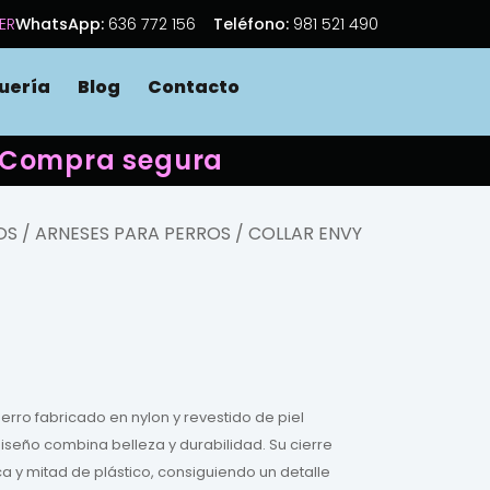
ER
WhatsApp:
636 772 156
Teléfono:
981 521 490
uería
Blog
Contacto
 · Compra segura
OS
/
ARNESES PARA PERROS
/ COLLAR ENVY
perro fabricado en nylon y revestido de piel
iseño combina belleza y durabilidad. Su cierre
ca y mitad de plástico, consiguiendo un detalle