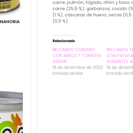
carne, pulmón, hígado, riñón y bazo 
carne (25,5 %); garbanzos, cocido (5
(1 %); cáscaras de huevo, secas (0,5 
(0,5 %)
ANAHORIA
Relacionado
BELCANDO CORDERO
BELCANDO T
CON ARROZ Y TOMATES
CON PATATA
400GR
GUISANTES 
19 de diciembre de 2023
19 de diciem
Entrada similar
Entrada simi