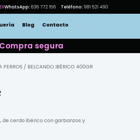
ER
WhatsApp:
636 772 156
Teléfono:
981 521 490
uería
Blog
Contacto
 · Compra segura
A PERROS
/ BELCANDO IBÉRICO 400GR
R
 de cerdo ibérico con garbanzos y