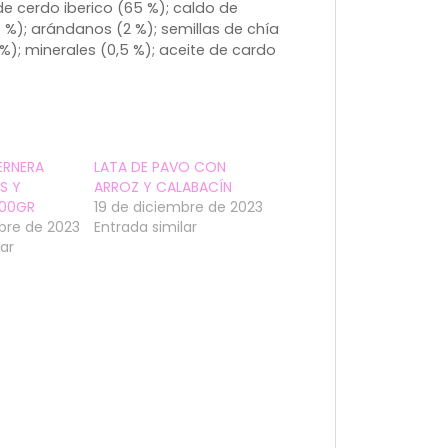
de cerdo iberico (65 %); caldo de
 %); arándanos (2 %); semillas de chía
%); minerales (0,5 %); aceite de cardo
ERNERA
LATA DE PAVO CON
S Y
ARROZ Y CALABACÍN
400GR
19 de diciembre de 2023
bre de 2023
Entrada similar
lar