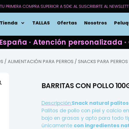
TU PRIMERA COMPRA SUPERIOR A 50€ AL SUSCRIBIRTE AL NEWSLETT
Tienda
TALLAS
Ofertas
Nosotros
Peluq
 España · Atención personalizada
OS
/
ALIMENTACIÓN PARA PERROS
/
SNACKS PARA PERROS
BARRITAS CON POLLO 100
Descripción:
Snack natural palitos
Palitos de pollo con piel y calcio en
bajo en grasas y apto para todo t
únicamente
con ingredientes na