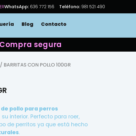
ER
WhatsApp:
636 772 156
Teléfono:
981 521 490
uería
Blog
Contacto
 · Compra segura
/ BARRITAS CON POLLO 100GR
GR
 de pollo para perros
 su interior. Perfecto para roer,
ipo de perritos ya que está hecho
turales
.