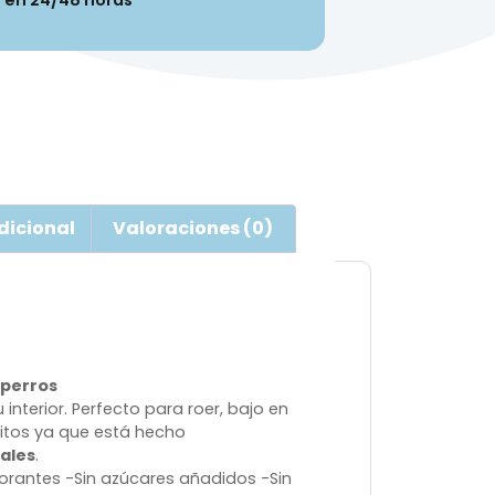
n en 24/48 horas
dicional
Valoraciones (0)
a perros
u interior. Perfecto para roer, bajo en
ritos ya que está hecho
ales
.
lorantes
-Sin azúcares añadidos
-Sin