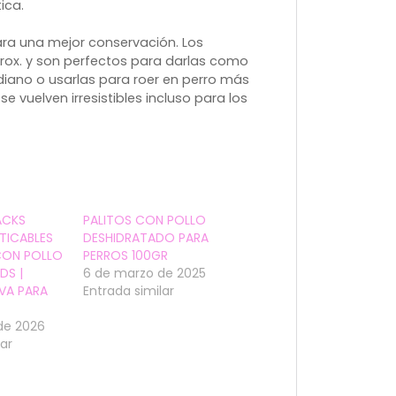
ica.
ara una mejor conservación. Los
prox. y son perfectos para darlas como
iano o usarlas para roer en perro más
e vuelven irresistibles incluso para los
ACKS
PALITOS CON POLLO
TICABLES
DESHIDRATADO PARA
CON POLLO
PERROS 100GR
DS |
6 de marzo de 2025
IVA PARA
Entrada similar
de 2026
lar