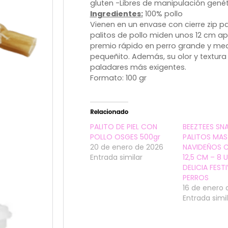
gluten
-Libres de manipulación genét
Ingredientes:
100% pollo
Vienen en un envase con cierre zip p
palitos de pollo miden unos 12 cm a
premio rápido en perro grande y med
pequeñito. Además, su olor y textura s
paladares más exigentes.
Formato: 100 gr
Relacionado
PALITO DE PIEL CON
BEEZTEES SN
POLLO OSGES 500gr
PALITOS MAS
20 de enero de 2026
NAVIDEÑOS 
Entrada similar
12,5 CM – 8 U
DELICIA FEST
PERROS
16 de enero 
Entrada simi