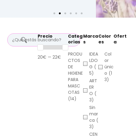
Precio
Categ
Marca
Color
Ofert
orías
s
es
a
PRODU
IDEA
Col
20€ — 22€
CTOS
LDO
or
DE
G
(
únic
HIGIENE
5)
o
(1
PARA
3)
ART
MASC
ER
OTAS
O
(
(14)
3)
Sin
mar
ca
(
3)
CEN